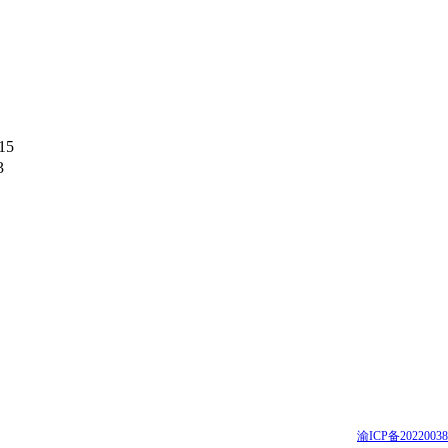
15
3
 都老师
3 - 6283 8307
备案号：
渝ICP备2022003