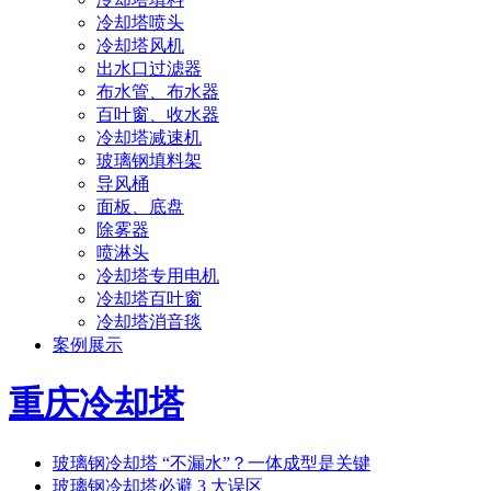
冷却塔喷头
冷却塔风机
出水口过滤器
布水管、布水器
百叶窗、收水器
冷却塔减速机
玻璃钢填料架
导风桶
面板、底盘
除雾器
喷淋头
冷却塔专用电机
冷却塔百叶窗
冷却塔消音毯
案例展示
重庆冷却塔
玻璃钢冷却塔 “不漏水”？一体成型是关键
玻璃钢冷却塔必避 3 大误区