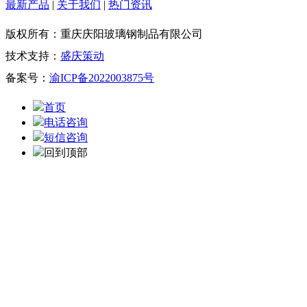
最新产品
|
关于我们
|
热门资讯
版权所有：重庆庆阳玻璃钢制品有限公司
技术支持：
盛庆策动
备案号：
渝ICP备2022003875号
首页
电话咨询
短信咨询
回到顶部