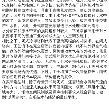
开式冷却塔是最为传统且应用广泛的类型。在开式塔中，循环
水直接与空气接触进行热交换。它的优势在于结构相对简单，
初期的投资成本较低，且由于直接蒸发散热，冷却效率较高。
然而，其劣势也同样明显：由于水与外界空气直接接触，水中
的灰尘、杂质容易进入，导致水质受到污染，极易滋生藻类或
产生水垢。因此，开式塔需要频繁进行水处理和加药消毒，且
水分蒸发和漂水带来的损耗也相对较大。它通常被应用于对水
质要求不高的普通工业冷却或大型中央空调系统中。
相比之下，闭式冷却塔则代表了更为高端的冷却需求。在闭式
塔内，工艺流体在完全密闭的盘管内循环，绝不与外界空气接
触。盘管外壁由喷淋水覆盖，风机驱动空气在管外流动，热量
通过管壁进行间接传递。闭式塔的最大优点是能够绝对保证管
内流体的清洁，无污染、无结垢，且水分损耗极低。这使得它
成为精密仪器冷却、数据中心、中频炉、制药及化工等对水质
要求极高场合的优选。不过，由于增加了一次管壁换热，闭式
塔的初期投资成本较高，结构也更为复杂。
在实际选型时，除了考量开式与闭式，还需结合水流与气流的
相对方向（如逆流式换热效率高但风阻大，横流式风阻小但占
地略大）、场地空间限制以及噪声控制要求来综合评估，做
到“以需定供”，实现技术与经济的最佳平衡。