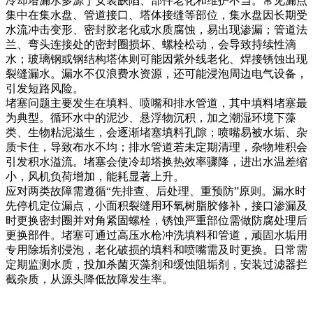
冷却塔漏水多源于安装缺陷、部件老化和维护不当。常见漏点
集中在集水盘、管道接口、塔体接缝等部位，集水盘因长期受
水流冲击变形、密封胶老化或水质腐蚀，易出现渗漏；管道法
兰、弯头连接处的密封圈损坏、螺栓松动，会导致持续性滴
水；玻璃钢或钢结构塔体则可能因紫外线老化、焊接锈蚀出现
裂缝漏水。漏水不仅浪费水资源，还可能浸泡周边电气设备，
引发短路风险。
堵塞问题主要发生在填料、喷嘴和排水管道，其中填料堵塞最
为典型。循环水中的泥沙、悬浮物沉积，加之潮湿环境下藻
类、生物粘泥滋生，会逐渐堵塞填料孔隙；喷嘴易被水垢、杂
质卡住，导致布水不均；排水管道若未定期清理，杂物堆积会
引发积水溢流。堵塞会使冷却塔换热效率骤降，进出水温差缩
小，风机负荷增加，能耗显著上升。
应对两类故障需遵循“先排查、后处理、重预防”原则。漏水时
先停机定位漏点，小面积裂缝用环氧树脂胶修补，接口渗漏及
时更换密封圈并对角紧固螺栓，锈蚀严重部位需做防腐处理后
更换部件。堵塞可通过高压水枪冲洗填料和管道，顽固水垢用
专用除垢剂浸泡，老化破损的填料和喷嘴需及时更换。日常需
定期监测水质，投加杀菌灭藻剂和缓蚀阻垢剂，安装过滤器拦
截杂质，从源头降低故障发生率。