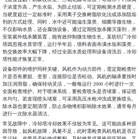
子浓度升高，产生水垢。为防止结垢，可定期检测水质硬度，
当硬度超过一定标准时，采用离子交换树脂软化法或添加阻垢
剂的方式处理。同时，水中还可能滋生藻类、细菌等微生物，
不仅影响水质，还会腐蚀设备。通过定期投放杀菌灭藻剂，并
安装紫外线杀菌装置，能有效抑制微生物生长。某纺织厂冷却
塔因忽视水质管理，运行半年后，填料表面布满水垢和藻类，
热交换效率大幅下降，经过全面水质处理和设备清洗后，冷却
塔性能才恢复正常。
设备部件的维护同样关键。风机作为动力部件，需定期检查叶
片是否有磨损、变形，连接部位是否松动。风机的轴承要按时
加注润滑脂，确保转动灵活，一般每运行 2000 小时进行一次
全面检查维护。对于喷淋系统，要检查喷头是否堵塞，保证喷
水均匀。若发现喷头堵塞，可采用高压水枪冲洗或更换喷头。
除水器也要定期清理，防止杂物堆积影响除水效果，通常每月
进行一次除水器清洁。
常见故障中，冷却塔冷却效果不佳较为常见。这可能由多种原
因导致，如风机故障，风量不足，此时需检查风机电机是否正
常运转，皮带是否松弛或断裂，及时修复或更换损坏部件。又