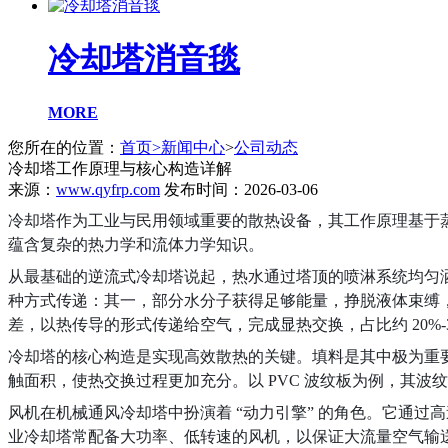
冷却塔消音毯
MORE
您所在的位置：
首页
>
新闻中心
>
公司动态
冷却塔工作原理与核心构造详解
来源：
www.qyfrp.com
发布时间：2026-03-06
冷却塔作为工业与民用领域重要的散热设备，其工作原理基于
蕴含复杂的热力学和流体力学知识。
从最基础的逆流式冷却塔说起，热水通过塔顶的喷淋系统均匀
种方式传递：其一，部分水分子获得足够能量，挣脱液体束缚，
差，以热传导的形式传递给空气，完成显热交换，占比约 20%
冷却塔的核心构造是实现高效散热的关键。填料是其中极为重要
触面积，使热交换过程更加充分。以 PVC 波纹板为例，其
风机在机械通风冷却塔中扮演着 “动力引擎” 的角色。它通
业冷却塔常配备大功率、低转速的风机，以保证大流量空气输